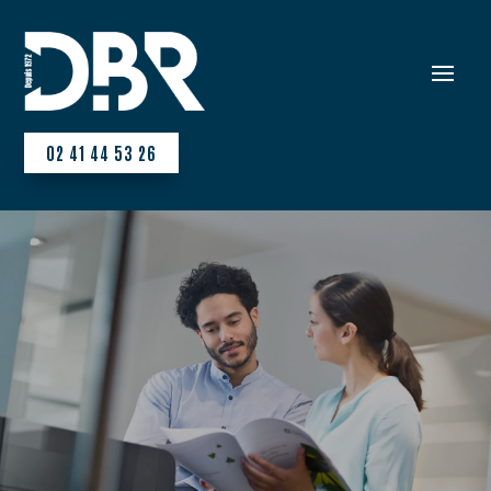
02 41 44 53 26
DBR,
la référence en
solutions
d’impression
sur son territoire