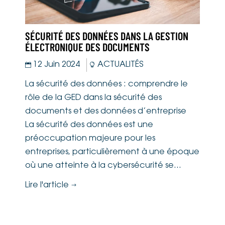
SÉCURITÉ DES DONNÉES DANS LA GESTION
5 RA
ÉLECTRONIQUE DES DOCUMENTS
GRAN
12 Juin 2024
ACTUALITÉS
31



La sécurité des données : comprendre le
1 : 
rôle de la GED dans la sécurité des
Haute
documents et des données d’entreprise
L'un
La sécurité des données est une
gran
préoccupation majeure pour les
des i
entreprises, particulièrement à une époque
Grâc
où une atteinte à la cybersécurité se...
Lire l
Lire l'article
$